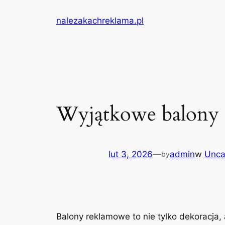
Przejdź
nalezakachreklama.pl
do
treści
Wyjątkowe balony 
lut 3, 2026
—
admin
w
Unca
by
Balony reklamowe to nie tylko dekoracja